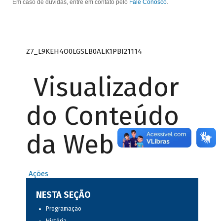
Em caso de dúvidas, entre em contato pelo
Fale Conosco
.
Z7_L9KEH4O0LGSLB0ALK1PBI21114
Visualizador
do Conteúdo
da Web
Ações
NESTA SEÇÃO
Programação