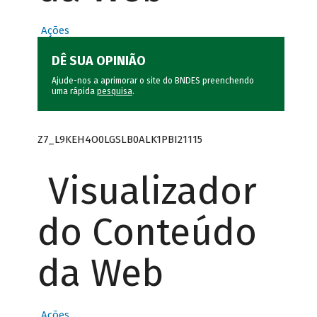
Ações
DÊ SUA OPINIÃO
Ajude-nos a aprimorar o site do BNDES preenchendo
uma rápida
pesquisa
.
Z7_L9KEH4O0LGSLB0ALK1PBI21115
Visualizador
do Conteúdo
da Web
Ações