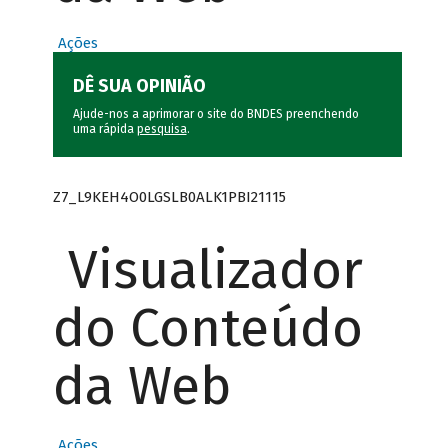
Ações
DÊ SUA OPINIÃO
Ajude-nos a aprimorar o site do BNDES preenchendo
uma rápida
pesquisa
.
Z7_L9KEH4O0LGSLB0ALK1PBI21115
Visualizador
do Conteúdo
da Web
Ações