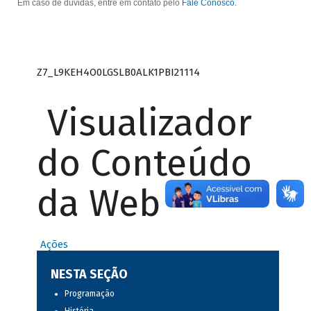
Em caso de dúvidas, entre em contato pelo
Fale Conosco
.
Z7_L9KEH4O0LGSLB0ALK1PBI21114
Visualizador
do Conteúdo
da Web
Ações
NESTA SEÇÃO
Programação