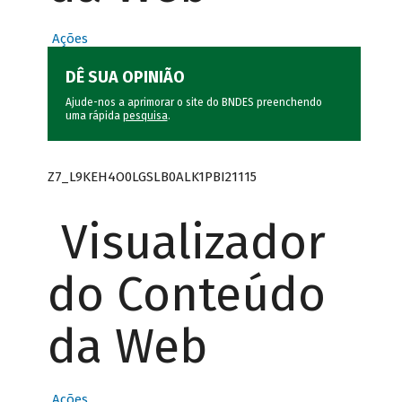
Ações
DÊ SUA OPINIÃO
Ajude-nos a aprimorar o site do BNDES preenchendo
uma rápida
pesquisa
.
Z7_L9KEH4O0LGSLB0ALK1PBI21115
Visualizador
do Conteúdo
da Web
Ações