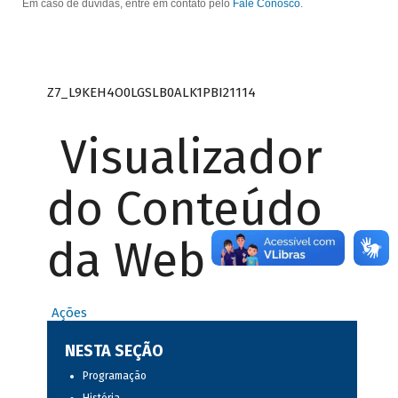
Em caso de dúvidas, entre em contato pelo
Fale Conosco
.
Z7_L9KEH4O0LGSLB0ALK1PBI21114
Visualizador
do Conteúdo
da Web
Ações
NESTA SEÇÃO
Programação