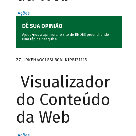
Ações
DÊ SUA OPINIÃO
Ajude-nos a aprimorar o site do BNDES preenchendo
uma rápida
pesquisa
.
Z7_L9KEH4O0LGSLB0ALK1PBI21115
Visualizador
do Conteúdo
da Web
Ações