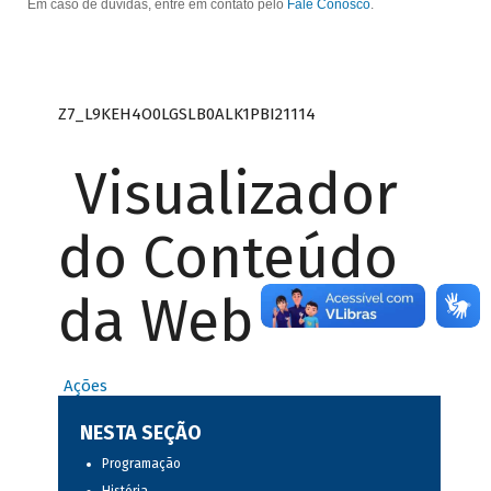
Em caso de dúvidas, entre em contato pelo
Fale Conosco
.
Z7_L9KEH4O0LGSLB0ALK1PBI21114
Visualizador
do Conteúdo
da Web
Ações
NESTA SEÇÃO
Programação