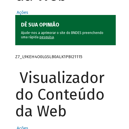
Ações
DÊ SUA OPINIÃO
Ajude-nos a aprimorar o site do BNDES preenchendo
uma rápida
pesquisa
.
Z7_L9KEH4O0LGSLB0ALK1PBI21115
Visualizador
do Conteúdo
da Web
Ações