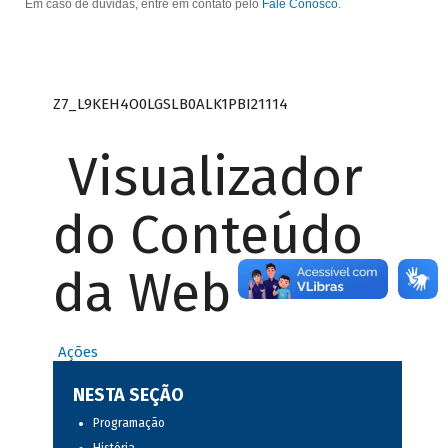
Em caso de dúvidas, entre em contato pelo
Fale Conosco
.
Z7_L9KEH4O0LGSLB0ALK1PBI21114
Visualizador
do Conteúdo
da Web
Ações
NESTA SEÇÃO
Programação