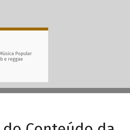
 Música Popular
ub e reggae
r do Conteúdo da