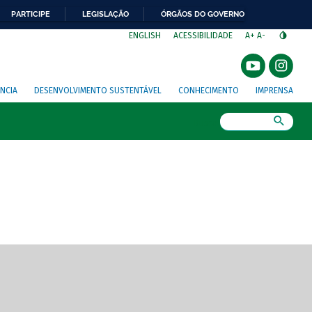
PARTICIPE
LEGISLAÇÃO
ÓRGÃOS DO GOVERNO
⁣
ENGLISH
ACESSIBILIDADE
A+
A-
NCIA
DESENVOLVIMENTO SUSTENTÁVEL
CONHECIMENTO
IMPRENSA
Busca
gem de tela