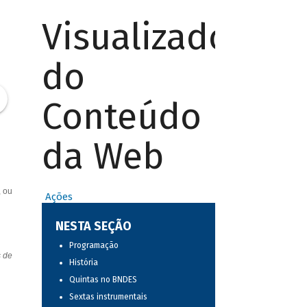
Visualizador
do
Conteúdo
da Web
, ou
Ações
NESTA SEÇÃO
Programação
s de
História
Quintas no BNDES
Sextas instrumentais