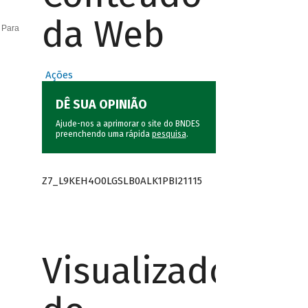
da Web
 Para
Ações
DÊ SUA OPINIÃO
Ajude-nos a aprimorar o site do BNDES
preenchendo uma rápida
pesquisa
.
Z7_L9KEH4O0LGSLB0ALK1PBI21115
Visualizador