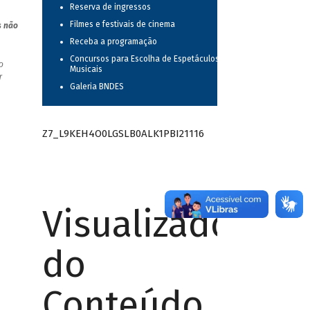
Reserva de ingressos
Filmes e festivais de cinema
s não
Receba a programação
Concursos para Escolha de Espetáculos
o
Musicais
r
Galeria BNDES
Z7_L9KEH4O0LGSLB0ALK1PBI21116
Visualizador
do
Conteúdo