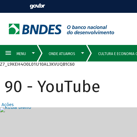
Z7_L9KEH4O0L01U10AL3KVUQB1C60
90 - YouTube
Ações
Destaques Prin