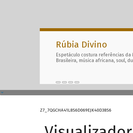
Rúbia Divino
Espetáculo costura referências da
Brasileira, música africana, soul, d
Z7_7QGCHA41L8S6D069EJK40D38S6
Visualizado