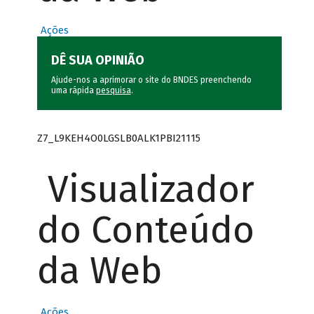
Ações
DÊ SUA OPINIÃO
Ajude-nos a aprimorar o site do BNDES preenchendo
uma rápida
pesquisa
.
Z7_L9KEH4O0LGSLB0ALK1PBI21115
Visualizador
do Conteúdo
da Web
Ações