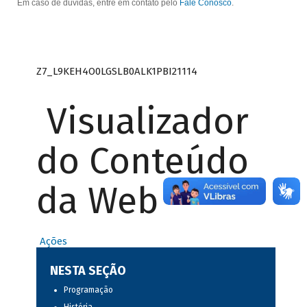
Em caso de dúvidas, entre em contato pelo
Fale Conosco
.
Z7_L9KEH4O0LGSLB0ALK1PBI21114
Visualizador
do Conteúdo
da Web
Ações
NESTA SEÇÃO
Programação