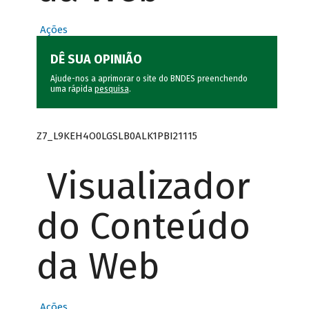
Ações
DÊ SUA OPINIÃO
Ajude-nos a aprimorar o site do BNDES preenchendo
uma rápida
pesquisa
.
Z7_L9KEH4O0LGSLB0ALK1PBI21115
Visualizador
do Conteúdo
da Web
Ações