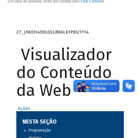
Em caso de dúvidas, entre em contato pelo
Fale Conosco
.
Z7_L9KEH4O0LGSLB0ALK1PBI21114
Visualizador
do Conteúdo
da Web
Ações
NESTA SEÇÃO
Programação