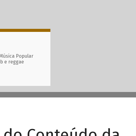
 Música Popular
ub e reggae
r do Conteúdo da