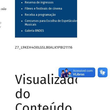
Reserva de ingressos
Filmes e festivais de cinema
s não
Receba a programação
Concursos para Escolha de Espetáculos
o
Musicais
r
Galeria BNDES
Z7_L9KEH4O0LGSLB0ALK1PBI21116
Visualizador
do
Conteúdo