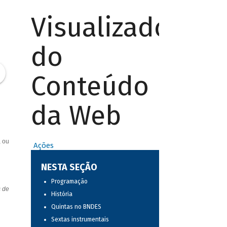
Visualizador
do
Conteúdo
da Web
, ou
Ações
NESTA SEÇÃO
Programação
s de
História
Quintas no BNDES
Sextas instrumentais