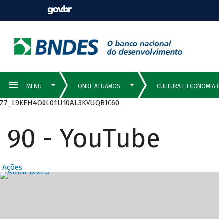
Z7_L9KEH4O0L01U10AL3KVUQB1C60
90 - YouTube
Ações
Destaques Prin