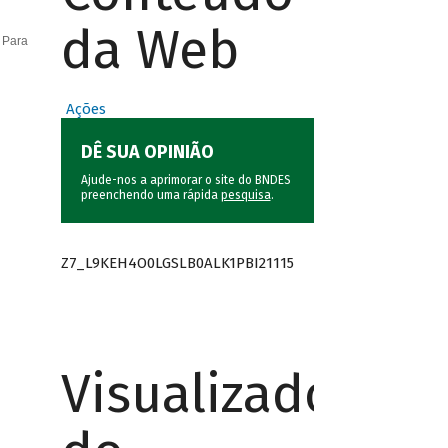
da Web
 Para
Ações
DÊ SUA OPINIÃO
Ajude-nos a aprimorar o site do BNDES
preenchendo uma rápida
pesquisa
.
Z7_L9KEH4O0LGSLB0ALK1PBI21115
Visualizador