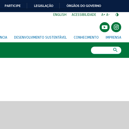
PARTICIPE
LEGISLAÇÃO
ÓRGÃOS DO GOVERNO
⁣
ENGLISH
ACESSIBILIDADE
A+
A-
NCIA
DESENVOLVIMENTO SUSTENTÁVEL
CONHECIMENTO
IMPRENSA
Busca
gem de tela