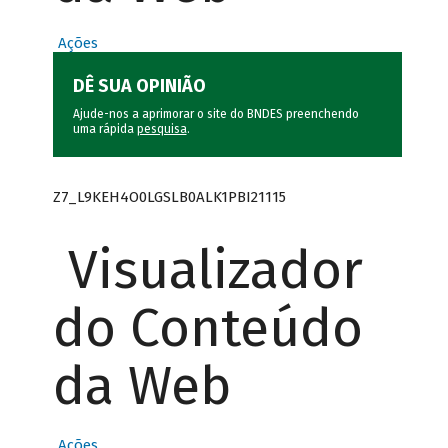
Ações
DÊ SUA OPINIÃO
Ajude-nos a aprimorar o site do BNDES preenchendo
uma rápida
pesquisa
.
Z7_L9KEH4O0LGSLB0ALK1PBI21115
Visualizador
do Conteúdo
da Web
Ações