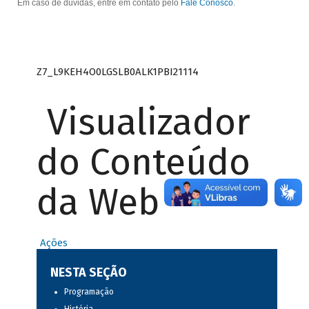
Em caso de dúvidas, entre em contato pelo
Fale Conosco
.
Z7_L9KEH4O0LGSLB0ALK1PBI21114
Visualizador
do Conteúdo
da Web
Ações
NESTA SEÇÃO
Programação