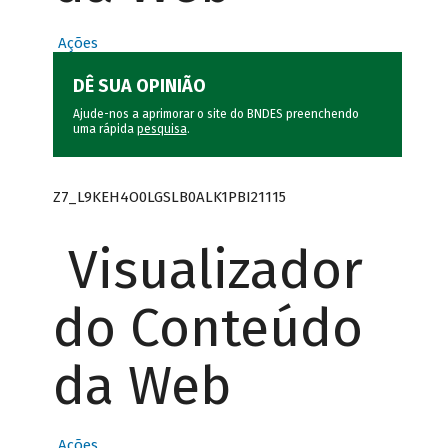
Ações
DÊ SUA OPINIÃO
Ajude-nos a aprimorar o site do BNDES preenchendo
uma rápida
pesquisa
.
Z7_L9KEH4O0LGSLB0ALK1PBI21115
Visualizador
do Conteúdo
da Web
Ações