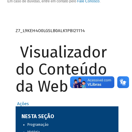
Em caso de dúvidas, entre em contato pelo
Fale Conosco
.
Z7_L9KEH4O0LGSLB0ALK1PBI21114
Visualizador
do Conteúdo
da Web
Ações
NESTA SEÇÃO
Programação