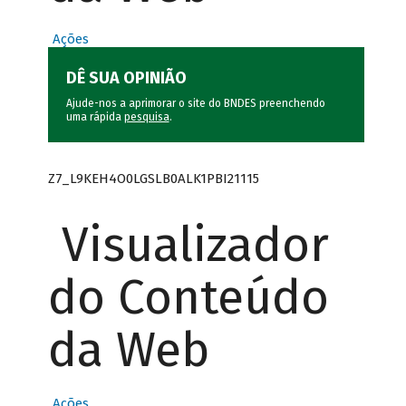
Ações
DÊ SUA OPINIÃO
Ajude-nos a aprimorar o site do BNDES preenchendo
uma rápida
pesquisa
.
Z7_L9KEH4O0LGSLB0ALK1PBI21115
Visualizador
do Conteúdo
da Web
Ações