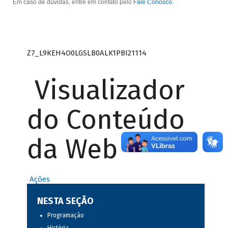
Em caso de dúvidas, entre em contato pelo
Fale Conosco
.
Z7_L9KEH4O0LGSLB0ALK1PBI21114
Visualizador
do Conteúdo
da Web
Ações
NESTA SEÇÃO
Programação