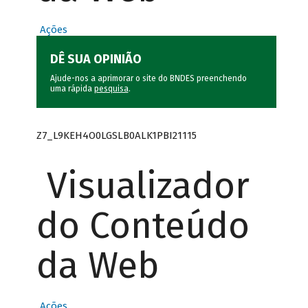
Ações
DÊ SUA OPINIÃO
Ajude-nos a aprimorar o site do BNDES preenchendo
uma rápida
pesquisa
.
Z7_L9KEH4O0LGSLB0ALK1PBI21115
Visualizador
do Conteúdo
da Web
Ações