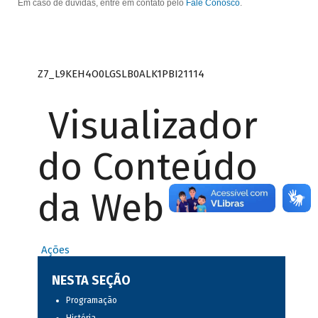
Em caso de dúvidas, entre em contato pelo
Fale Conosco
.
Z7_L9KEH4O0LGSLB0ALK1PBI21114
Visualizador
do Conteúdo
da Web
Ações
NESTA SEÇÃO
Programação