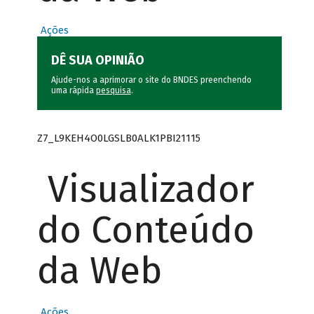
Ações
DÊ SUA OPINIÃO
Ajude-nos a aprimorar o site do BNDES preenchendo
uma rápida
pesquisa
.
Z7_L9KEH4O0LGSLB0ALK1PBI21115
Visualizador
do Conteúdo
da Web
Ações