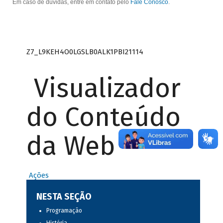
Em caso de dúvidas, entre em contato pelo
Fale Conosco
.
Z7_L9KEH4O0LGSLB0ALK1PBI21114
Visualizador
do Conteúdo
da Web
Ações
NESTA SEÇÃO
Programação