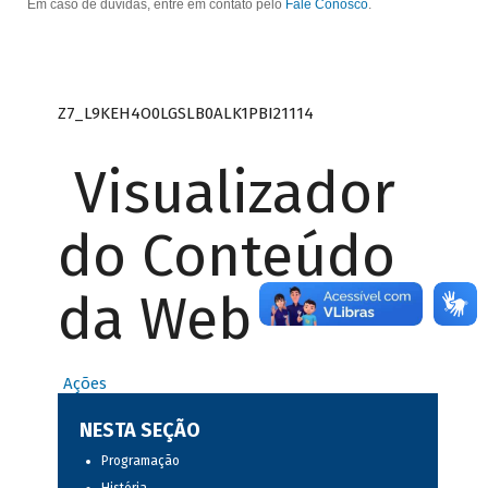
Em caso de dúvidas, entre em contato pelo
Fale Conosco
.
Z7_L9KEH4O0LGSLB0ALK1PBI21114
Visualizador
do Conteúdo
da Web
Ações
NESTA SEÇÃO
Programação