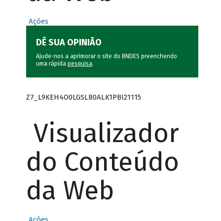
Ações
DÊ SUA OPINIÃO
Ajude-nos a aprimorar o site do BNDES preenchendo
uma rápida
pesquisa
.
Z7_L9KEH4O0LGSLB0ALK1PBI21115
Visualizador
do Conteúdo
da Web
Ações