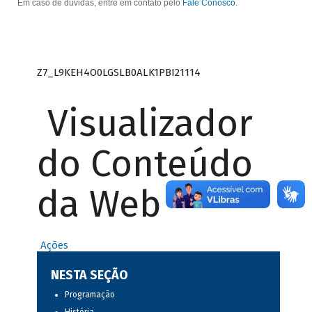
Em caso de dúvidas, entre em contato pelo
Fale Conosco
.
Z7_L9KEH4O0LGSLB0ALK1PBI21114
Visualizador
do Conteúdo
da Web
Ações
NESTA SEÇÃO
Programação