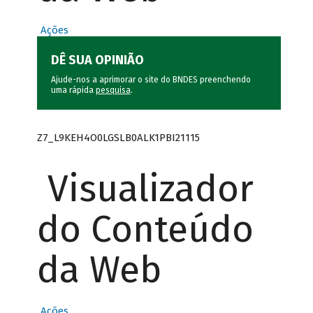
Ações
DÊ SUA OPINIÃO
Ajude-nos a aprimorar o site do BNDES preenchendo
uma rápida
pesquisa
.
Z7_L9KEH4O0LGSLB0ALK1PBI21115
Visualizador
do Conteúdo
da Web
Ações