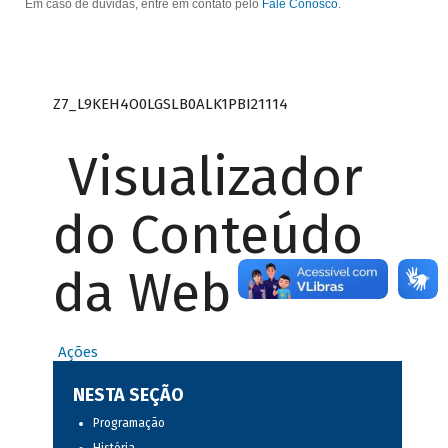
Em caso de dúvidas, entre em contato pelo
Fale Conosco
.
Z7_L9KEH4O0LGSLB0ALK1PBI21114
Visualizador
do Conteúdo
da Web
Ações
NESTA SEÇÃO
Programação