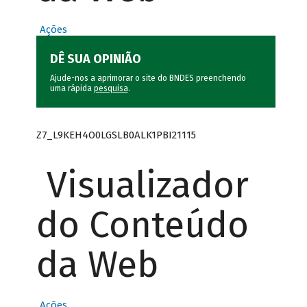
Ações
DÊ SUA OPINIÃO
Ajude-nos a aprimorar o site do BNDES preenchendo
uma rápida
pesquisa
.
Z7_L9KEH4O0LGSLB0ALK1PBI21115
Visualizador
do Conteúdo
da Web
Ações