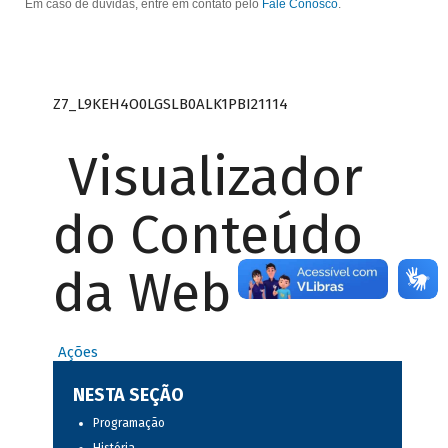
Em caso de dúvidas, entre em contato pelo
Fale Conosco
.
Z7_L9KEH4O0LGSLB0ALK1PBI21114
Visualizador
do Conteúdo
da Web
Ações
NESTA SEÇÃO
Programação