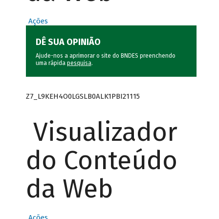
Ações
DÊ SUA OPINIÃO
Ajude-nos a aprimorar o site do BNDES preenchendo
uma rápida
pesquisa
.
Z7_L9KEH4O0LGSLB0ALK1PBI21115
Visualizador
do Conteúdo
da Web
Ações