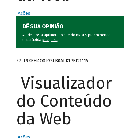
Ações
DÊ SUA OPINIÃO
Ajude-nos a aprimorar o site do BNDES preenchendo
uma rápida
pesquisa
.
Z7_L9KEH4O0LGSLB0ALK1PBI21115
Visualizador
do Conteúdo
da Web
Ações