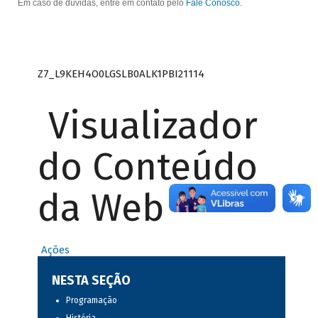
Em caso de dúvidas, entre em contato pelo
Fale Conosco
.
Z7_L9KEH4O0LGSLB0ALK1PBI21114
Visualizador
do Conteúdo
da Web
Ações
NESTA SEÇÃO
Programação