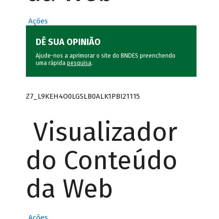
Ações
DÊ SUA OPINIÃO
Ajude-nos a aprimorar o site do BNDES preenchendo
uma rápida
pesquisa
.
Z7_L9KEH4O0LGSLB0ALK1PBI21115
Visualizador
do Conteúdo
da Web
Ações