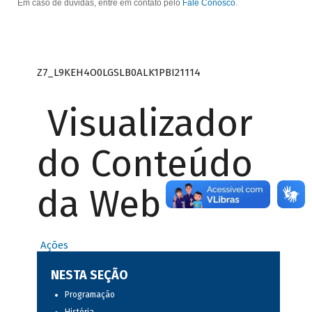
Em caso de dúvidas, entre em contato pelo
Fale Conosco
.
Z7_L9KEH4O0LGSLB0ALK1PBI21114
Visualizador
do Conteúdo
da Web
Ações
NESTA SEÇÃO
Programação