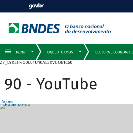
Z7_L9KEH4O0L01U10AL3KVUQB1C60
90 - YouTube
Ações
Destaques Prin