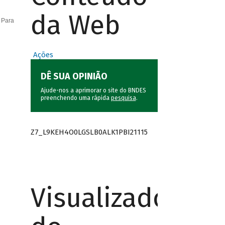
da Web
 Para
Ações
DÊ SUA OPINIÃO
Ajude-nos a aprimorar o site do BNDES
preenchendo uma rápida
pesquisa
.
Z7_L9KEH4O0LGSLB0ALK1PBI21115
Visualizador