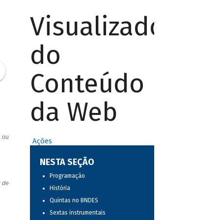
Visualizador
do
Conteúdo
da Web
, ou
Ações
NESTA SEÇÃO
Programação
s de
História
Quintas no BNDES
Sextas instrumentais