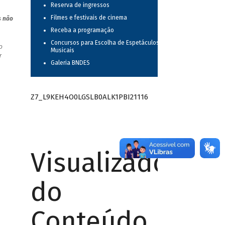
Reserva de ingressos
Filmes e festivais de cinema
s não
Receba a programação
Concursos para Escolha de Espetáculos
o
Musicais
r
Galeria BNDES
Z7_L9KEH4O0LGSLB0ALK1PBI21116
Visualizador
do
Conteúdo