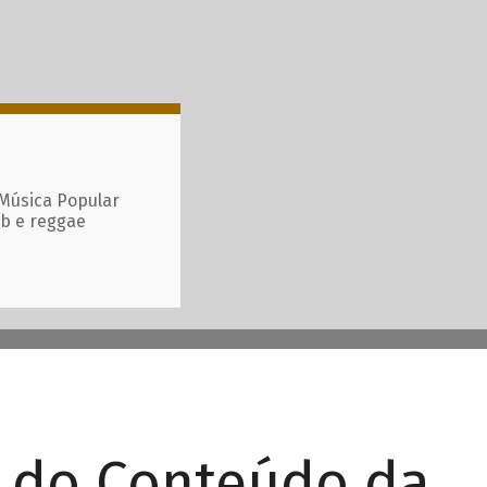
 Música Popular
ub e reggae
r do Conteúdo da