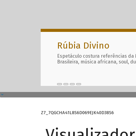
Rúbia Divino
Espetáculo costura referências da
Brasileira, música africana, soul, d
Z7_7QGCHA41L8S6D069EJK40D38S6
Visualizado