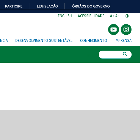
PARTICIPE
LEGISLAÇÃO
ÓRGÃOS DO GOVERNO
⁣
ENGLISH
ACESSIBILIDADE
A+
A-
NCIA
DESENVOLVIMENTO SUSTENTÁVEL
CONHECIMENTO
IMPRENSA
Busca
gem de tela