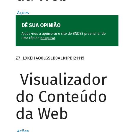
Ações
DÊ SUA OPINIÃO
Ajude-nos a aprimorar o site do BNDES preenchendo
uma rápida
pesquisa
.
Z7_L9KEH4O0LGSLB0ALK1PBI21115
Visualizador
do Conteúdo
da Web
Ações