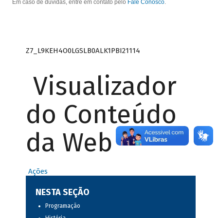
Em caso de dúvidas, entre em contato pelo
Fale Conosco
.
Z7_L9KEH4O0LGSLB0ALK1PBI21114
Visualizador
do Conteúdo
da Web
Ações
NESTA SEÇÃO
Programação