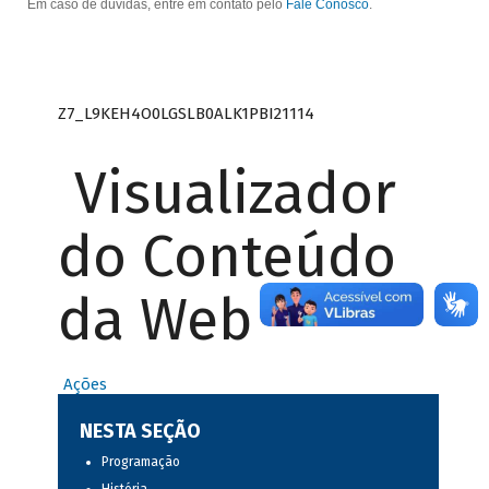
Em caso de dúvidas, entre em contato pelo
Fale Conosco
.
Z7_L9KEH4O0LGSLB0ALK1PBI21114
Visualizador
do Conteúdo
da Web
Ações
NESTA SEÇÃO
Programação