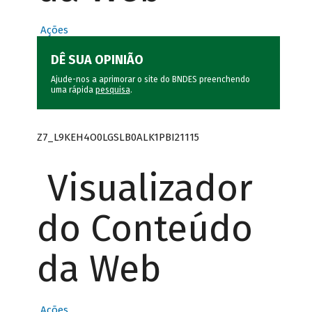
Ações
DÊ SUA OPINIÃO
Ajude-nos a aprimorar o site do BNDES preenchendo
uma rápida
pesquisa
.
Z7_L9KEH4O0LGSLB0ALK1PBI21115
Visualizador
do Conteúdo
da Web
Ações