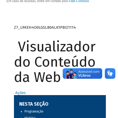
Em caso de dúvidas, entre em contato pelo
Fale Conosco
.
Z7_L9KEH4O0LGSLB0ALK1PBI21114
Visualizador
do Conteúdo
da Web
Ações
NESTA SEÇÃO
Programação