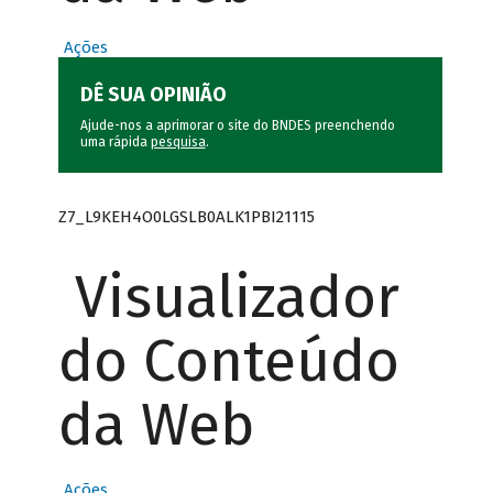
Ações
DÊ SUA OPINIÃO
Ajude-nos a aprimorar o site do BNDES preenchendo
uma rápida
pesquisa
.
Z7_L9KEH4O0LGSLB0ALK1PBI21115
Visualizador
do Conteúdo
da Web
Ações