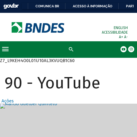
COMUNICA BR
ACESSO À INFORMAÇÃO
PARTI
ENGLISH
ACESSIBILIDADE
A+
A-
Busca
Z7_L9KEH4O0L01U10AL3KVUQB1C60
90 - YouTube
Ações
Destaques Prin