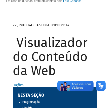
Em caso de dúvidas, entre em contato pelo
Fale Conosco
.
Z7_L9KEH4O0LGSLB0ALK1PBI21114
Visualizador
do Conteúdo
da Web
Ações
NESTA SEÇÃO
Programação