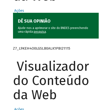
Ações
DÊ SUA OPINIÃO
Ajude-nos a aprimorar o site do BNDES preenchendo
uma rápida
pesquisa
.
Z7_L9KEH4O0LGSLB0ALK1PBI21115
Visualizador
do Conteúdo
da Web
Ações