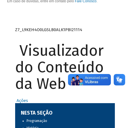
Em caso de dúvidas, entre em contato pelo
Fale Conosco
.
Z7_L9KEH4O0LGSLB0ALK1PBI21114
Visualizador
do Conteúdo
da Web
Ações
NESTA SEÇÃO
Programação