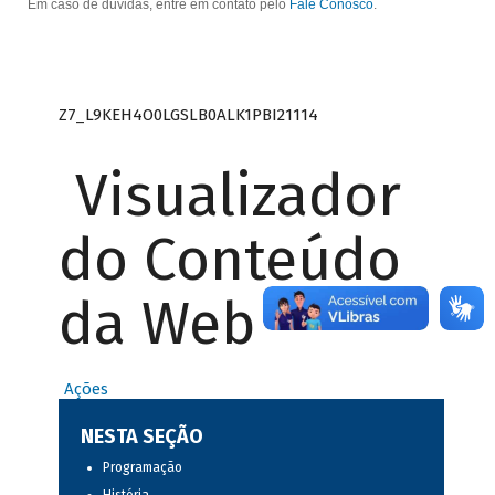
Em caso de dúvidas, entre em contato pelo
Fale Conosco
.
Z7_L9KEH4O0LGSLB0ALK1PBI21114
Visualizador
do Conteúdo
da Web
Ações
NESTA SEÇÃO
Programação