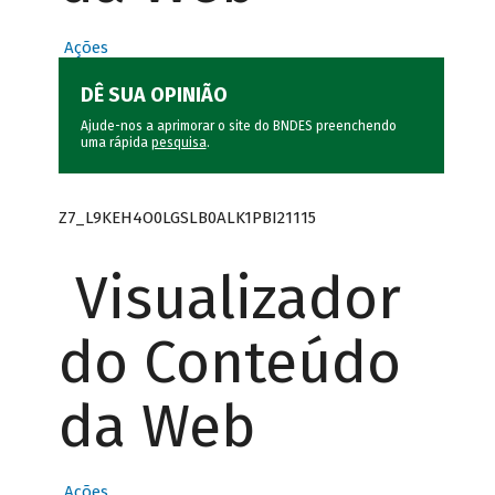
Ações
DÊ SUA OPINIÃO
Ajude-nos a aprimorar o site do BNDES preenchendo
uma rápida
pesquisa
.
Z7_L9KEH4O0LGSLB0ALK1PBI21115
Visualizador
do Conteúdo
da Web
Ações