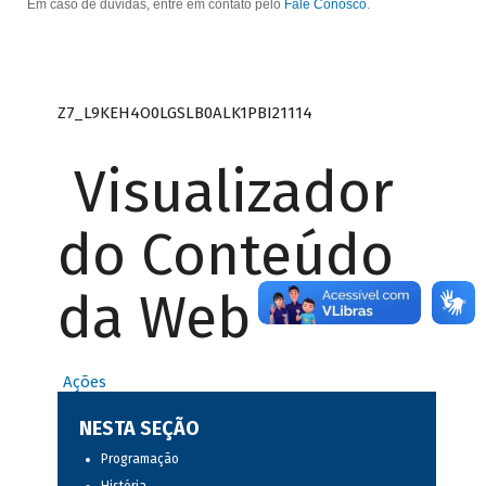
Em caso de dúvidas, entre em contato pelo
Fale Conosco
.
Z7_L9KEH4O0LGSLB0ALK1PBI21114
Visualizador
do Conteúdo
da Web
Ações
NESTA SEÇÃO
Programação