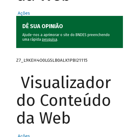
Ações
DÊ SUA OPINIÃO
Ajude-nos a aprimorar o site do BNDES preenchendo
uma rápida
pesquisa
.
Z7_L9KEH4O0LGSLB0ALK1PBI21115
Visualizador
do Conteúdo
da Web
Ações