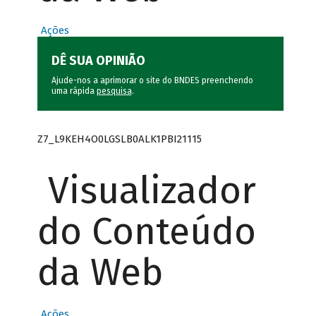
Ações
DÊ SUA OPINIÃO
Ajude-nos a aprimorar o site do BNDES preenchendo
uma rápida
pesquisa
.
Z7_L9KEH4O0LGSLB0ALK1PBI21115
Visualizador
do Conteúdo
da Web
Ações