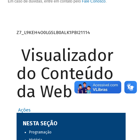
Em caso de dúvidas, entre em contato pelo
Fale Conosco
.
Z7_L9KEH4O0LGSLB0ALK1PBI21114
Visualizador
do Conteúdo
da Web
Ações
NESTA SEÇÃO
Programação