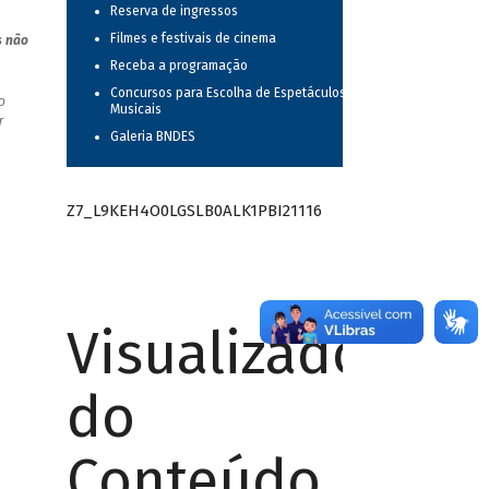
Reserva de ingressos
Filmes e festivais de cinema
s não
Receba a programação
Concursos para Escolha de Espetáculos
o
Musicais
r
Galeria BNDES
Z7_L9KEH4O0LGSLB0ALK1PBI21116
Visualizador
do
Conteúdo