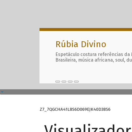
Rúbia Divino
Espetáculo costura referências da
Brasileira, música africana, soul, d
Z7_7QGCHA41L8S6D069EJK40D38S6
Visualizado