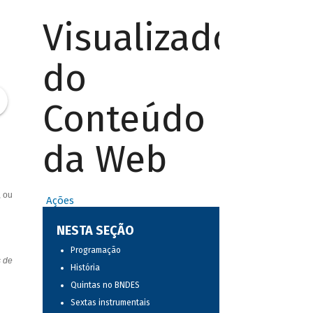
Visualizador
do
Conteúdo
da Web
, ou
Ações
NESTA SEÇÃO
Programação
s de
História
Quintas no BNDES
Sextas instrumentais