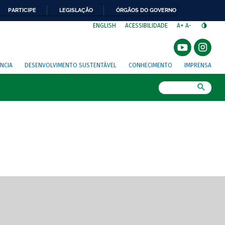
PARTICIPE
LEGISLAÇÃO
ÓRGÃOS DO GOVERNO
⁣
ENGLISH
ACESSIBILIDADE
A+
A-
NCIA
DESENVOLVIMENTO SUSTENTÁVEL
CONHECIMENTO
IMPRENSA
Busca
gem de tela