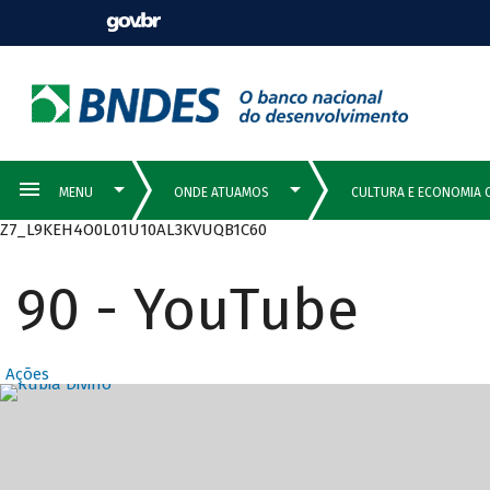
Z7_L9KEH4O0L01U10AL3KVUQB1C60
90 - YouTube
Ações
Destaques Prin