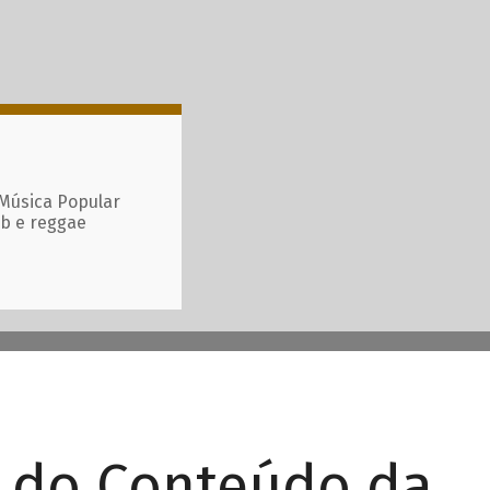
 Música Popular
ub e reggae
r do Conteúdo da