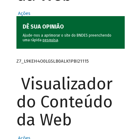
Ações
DÊ SUA OPINIÃO
Ajude-nos a aprimorar o site do BNDES preenchendo
uma rápida
pesquisa
.
Z7_L9KEH4O0LGSLB0ALK1PBI21115
Visualizador
do Conteúdo
da Web
Ações