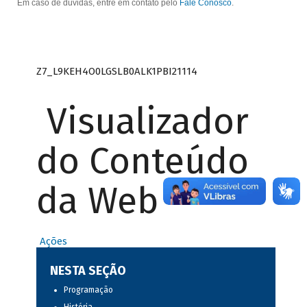
Em caso de dúvidas, entre em contato pelo
Fale Conosco
.
Z7_L9KEH4O0LGSLB0ALK1PBI21114
Visualizador
do Conteúdo
da Web
Ações
NESTA SEÇÃO
Programação