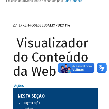
Em caso de dúvidas, entre em contato pelo
Fale Conosco
.
Z7_L9KEH4O0LGSLB0ALK1PBI21114
Visualizador
do Conteúdo
da Web
Ações
NESTA SEÇÃO
Programação