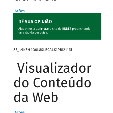
Ações
DÊ SUA OPINIÃO
Ajude-nos a aprimorar o site do BNDES preenchendo
uma rápida
pesquisa
.
Z7_L9KEH4O0LGSLB0ALK1PBI21115
Visualizador
do Conteúdo
da Web
Ações