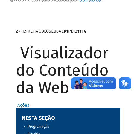
Em caso de dúvidas, entre em contato pelo
Fale Conosco
.
Z7_L9KEH4O0LGSLB0ALK1PBI21114
Visualizador
do Conteúdo
da Web
Ações
NESTA SEÇÃO
Programação