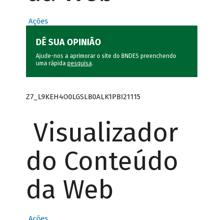
Ações
DÊ SUA OPINIÃO
Ajude-nos a aprimorar o site do BNDES preenchendo
uma rápida
pesquisa
.
Z7_L9KEH4O0LGSLB0ALK1PBI21115
Visualizador
do Conteúdo
da Web
Ações