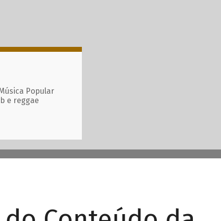
 Música Popular
ub e reggae
r do Conteúdo da