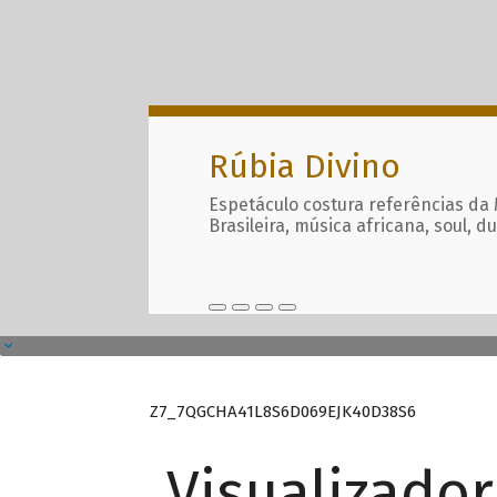
Rúbia Divino
Espetáculo costura referências da
Brasileira, música africana, soul, d
Z7_7QGCHA41L8S6D069EJK40D38S6
Visualizado