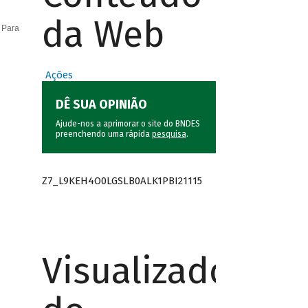
da Web
 Para
Ações
DÊ SUA OPINIÃO
Ajude-nos a aprimorar o site do BNDES
preenchendo uma rápida
pesquisa
.
Z7_L9KEH4O0LGSLB0ALK1PBI21115
Visualizador