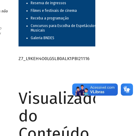
Reserva de ingressos
Filmes e festivais de cinema
s não
Receba a programação
Concursos para Escolha de Espetáculos
o
Musicais
r
Galeria BNDES
Z7_L9KEH4O0LGSLB0ALK1PBI21116
Visualizador
do
Conteúdo