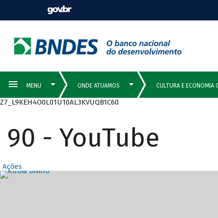
Z7_L9KEH4O0L01U10AL3KVUQB1C60
90 - YouTube
Ações
Destaques Prin