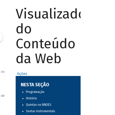
Visualizador
do
Conteúdo
da Web
, ou
Ações
NESTA SEÇÃO
Programação
s de
História
Quintas no BNDES
Sextas instrumentais