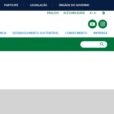
PARTICIPE
LEGISLAÇÃO
ÓRGÃOS DO GOVERNO
⁣
ENGLISH
ACESSIBILIDADE
A+
A-
NCIA
DESENVOLVIMENTO SUSTENTÁVEL
CONHECIMENTO
IMPRENSA
Busca
gem de tela