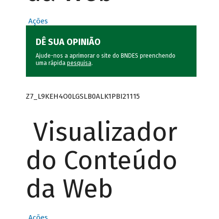
Ações
DÊ SUA OPINIÃO
Ajude-nos a aprimorar o site do BNDES preenchendo
uma rápida
pesquisa
.
Z7_L9KEH4O0LGSLB0ALK1PBI21115
Visualizador
do Conteúdo
da Web
Ações