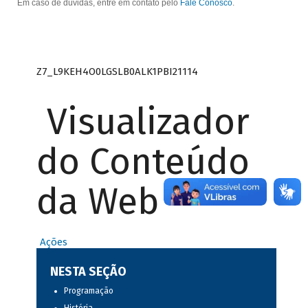
Em caso de dúvidas, entre em contato pelo
Fale Conosco
.
Z7_L9KEH4O0LGSLB0ALK1PBI21114
Visualizador
do Conteúdo
da Web
Ações
NESTA SEÇÃO
Programação