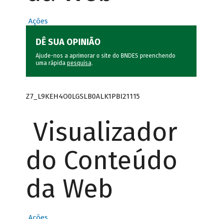
Ações
DÊ SUA OPINIÃO
Ajude-nos a aprimorar o site do BNDES preenchendo
uma rápida
pesquisa
.
Z7_L9KEH4O0LGSLB0ALK1PBI21115
Visualizador
do Conteúdo
da Web
Ações