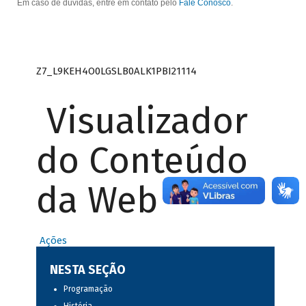
Em caso de dúvidas, entre em contato pelo
Fale Conosco
.
Z7_L9KEH4O0LGSLB0ALK1PBI21114
Visualizador
do Conteúdo
da Web
Ações
NESTA SEÇÃO
Programação