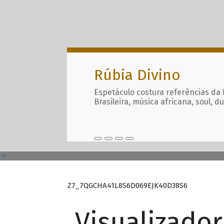
Rúbia Divino
Espetáculo costura referências da
Brasileira, música africana, soul, d
Z7_7QGCHA41L8S6D069EJK40D38S6
Visualizado