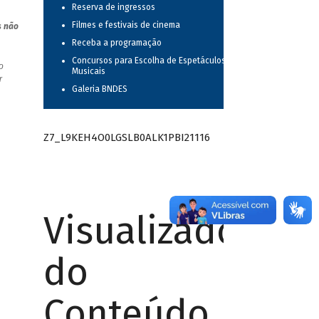
Reserva de ingressos
Filmes e festivais de cinema
s não
Receba a programação
Concursos para Escolha de Espetáculos
o
Musicais
r
Galeria BNDES
Z7_L9KEH4O0LGSLB0ALK1PBI21116
Visualizador
do
Conteúdo