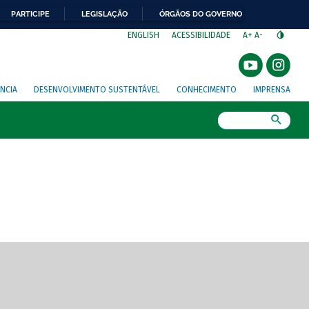
PARTICIPE
LEGISLAÇÃO
ÓRGÃOS DO GOVERNO
⁣
ENGLISH
ACESSIBILIDADE
A+
A-
NCIA
DESENVOLVIMENTO SUSTENTÁVEL
CONHECIMENTO
IMPRENSA
Busca
gem de tela