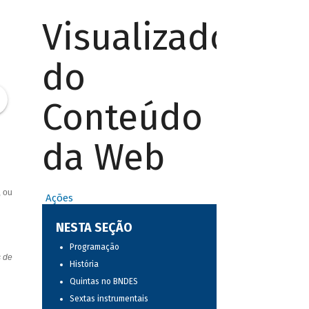
Visualizador
do
Conteúdo
da Web
, ou
Ações
NESTA SEÇÃO
Programação
s de
História
Quintas no BNDES
Sextas instrumentais