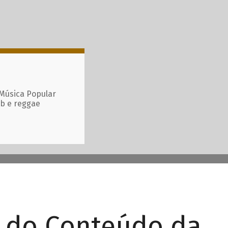
 Música Popular
ub e reggae
r do Conteúdo da