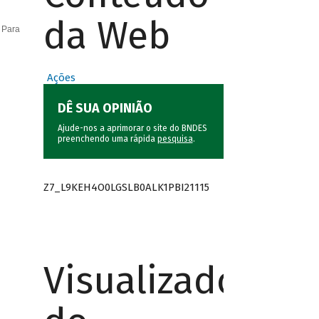
da Web
 Para
Ações
DÊ SUA OPINIÃO
Ajude-nos a aprimorar o site do BNDES
preenchendo uma rápida
pesquisa
.
Z7_L9KEH4O0LGSLB0ALK1PBI21115
Visualizador