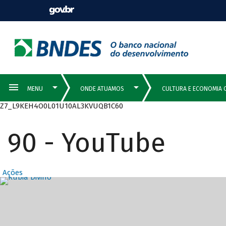
Z7_L9KEH4O0L01U10AL3KVUQB1C60
90 - YouTube
Ações
Destaques Prin