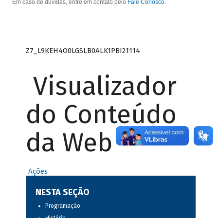
Em caso de dúvidas, entre em contato pelo
Fale Conosco
.
Z7_L9KEH4O0LGSLB0ALK1PBI21114
Visualizador
do Conteúdo
da Web
Ações
NESTA SEÇÃO
Programação