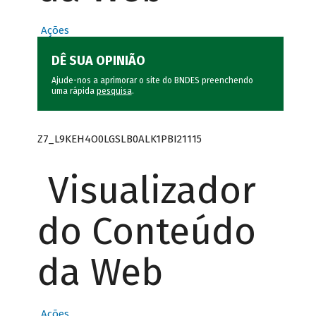
Ações
DÊ SUA OPINIÃO
Ajude-nos a aprimorar o site do BNDES preenchendo
uma rápida
pesquisa
.
Z7_L9KEH4O0LGSLB0ALK1PBI21115
Visualizador
do Conteúdo
da Web
Ações