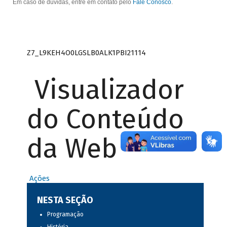
Em caso de dúvidas, entre em contato pelo
Fale Conosco
.
Z7_L9KEH4O0LGSLB0ALK1PBI21114
Visualizador
do Conteúdo
da Web
Ações
NESTA SEÇÃO
Programação