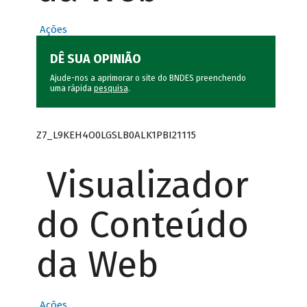
Ações
DÊ SUA OPINIÃO
Ajude-nos a aprimorar o site do BNDES preenchendo
uma rápida
pesquisa
.
Z7_L9KEH4O0LGSLB0ALK1PBI21115
Visualizador
do Conteúdo
da Web
Ações