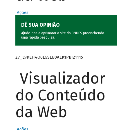
Ações
DÊ SUA OPINIÃO
Ajude-nos a aprimorar o site do BNDES preenchendo
uma rápida
pesquisa
.
Z7_L9KEH4O0LGSLB0ALK1PBI21115
Visualizador
do Conteúdo
da Web
Ações