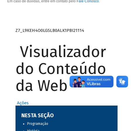
Em caso de dúvidas, entre em contato pelo
Fale Conosco
.
Z7_L9KEH4O0LGSLB0ALK1PBI21114
Visualizador
do Conteúdo
da Web
Ações
NESTA SEÇÃO
Programação