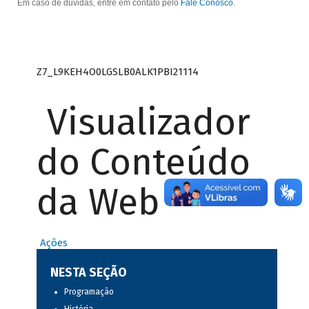
Em caso de dúvidas, entre em contato pelo
Fale Conosco
.
Z7_L9KEH4O0LGSLB0ALK1PBI21114
Visualizador
do Conteúdo
da Web
Ações
NESTA SEÇÃO
Programação