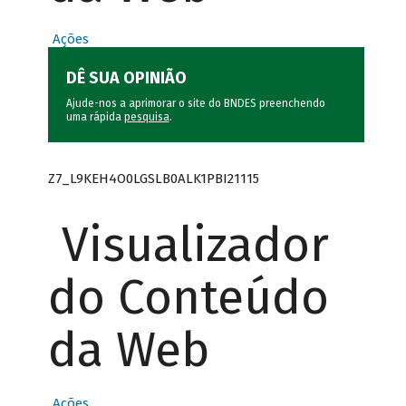
Ações
DÊ SUA OPINIÃO
Ajude-nos a aprimorar o site do BNDES preenchendo
uma rápida
pesquisa
.
Z7_L9KEH4O0LGSLB0ALK1PBI21115
Visualizador
do Conteúdo
da Web
Ações