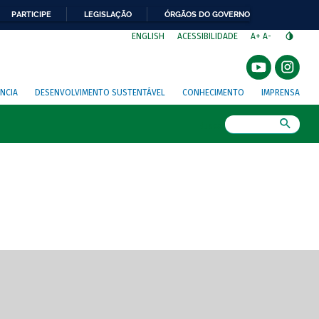
PARTICIPE
LEGISLAÇÃO
ÓRGÃOS DO GOVERNO
⁣
ENGLISH
ACESSIBILIDADE
A+
A-
NCIA
DESENVOLVIMENTO SUSTENTÁVEL
CONHECIMENTO
IMPRENSA
Busca
gem de tela