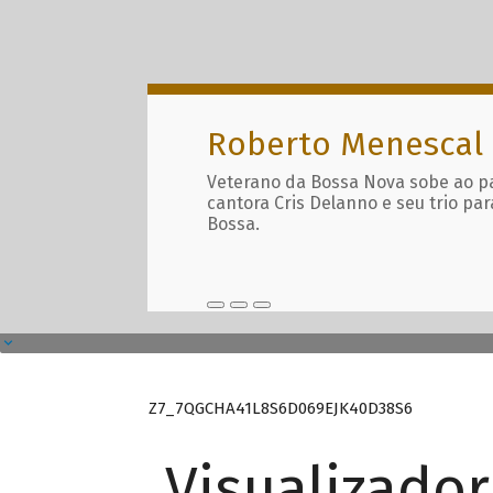
Roberto Menescal
Veterano da Bossa Nova sobe ao p
cantora Cris Delanno e seu trio par
Bossa.
Z7_7QGCHA41L8S6D069EJK40D38S6
Visualizado