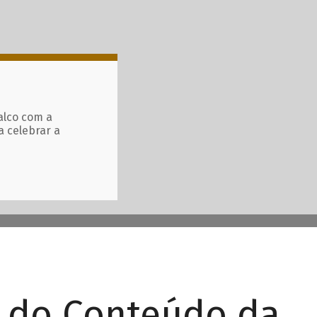
alco com a
a celebrar a
r do Conteúdo da