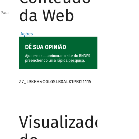
da Web
 Para
Ações
DÊ SUA OPINIÃO
Ajude-nos a aprimorar o site do BNDES
preenchendo uma rápida
pesquisa
.
Z7_L9KEH4O0LGSLB0ALK1PBI21115
Visualizador