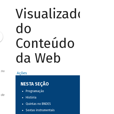
Visualizador
do
Conteúdo
da Web
, ou
Ações
NESTA SEÇÃO
Programação
s de
História
Quintas no BNDES
Sextas instrumentais