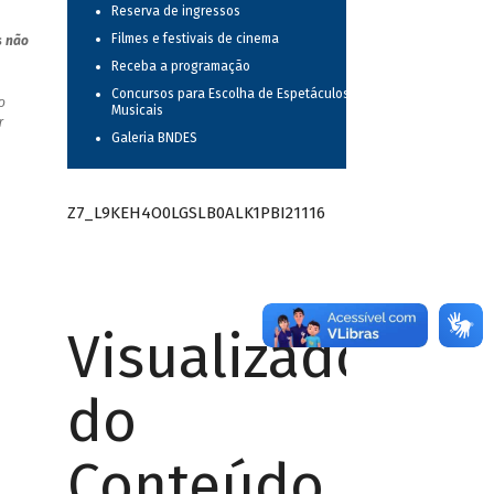
Reserva de ingressos
Filmes e festivais de cinema
s não
Receba a programação
Concursos para Escolha de Espetáculos
o
Musicais
r
Galeria BNDES
Z7_L9KEH4O0LGSLB0ALK1PBI21116
Visualizador
do
Conteúdo