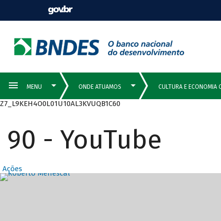
Z7_L9KEH4O0L01U10AL3KVUQB1C60
90 - YouTube
Ações
Destaques Prin