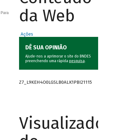
da Web
 Para
Ações
DÊ SUA OPINIÃO
Ajude-nos a aprimorar o site do BNDES
preenchendo uma rápida
pesquisa
.
Z7_L9KEH4O0LGSLB0ALK1PBI21115
Visualizador