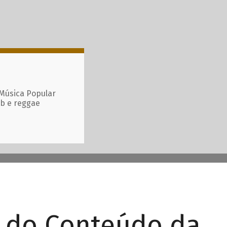
 Música Popular
ub e reggae
r do Conteúdo da