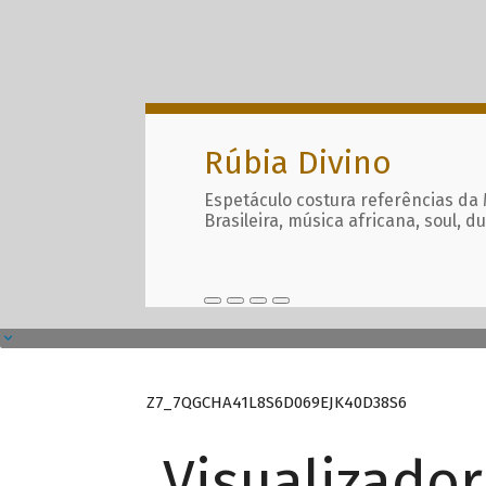
Rúbia Divino
Espetáculo costura referências da
Brasileira, música africana, soul, d
Z7_7QGCHA41L8S6D069EJK40D38S6
Visualizado