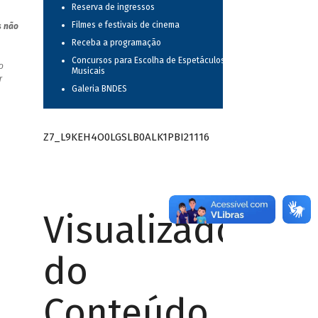
Reserva de ingressos
Filmes e festivais de cinema
s não
Receba a programação
Concursos para Escolha de Espetáculos
o
Musicais
r
Galeria BNDES
Z7_L9KEH4O0LGSLB0ALK1PBI21116
Visualizador
do
Conteúdo