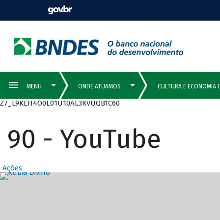
Z7_L9KEH4O0L01U10AL3KVUQB1C60
90 - YouTube
Ações
Destaques Prin