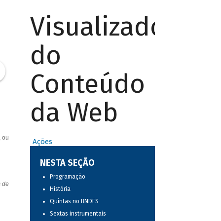
Visualizador
do
Conteúdo
da Web
, ou
Ações
NESTA SEÇÃO
Programação
s de
História
Quintas no BNDES
Sextas instrumentais