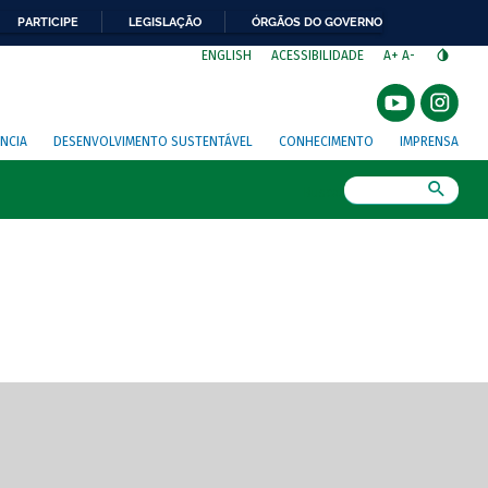
PARTICIPE
LEGISLAÇÃO
ÓRGÃOS DO GOVERNO
⁣
ENGLISH
ACESSIBILIDADE
A+
A-
NCIA
DESENVOLVIMENTO SUSTENTÁVEL
CONHECIMENTO
IMPRENSA
Busca
gem de tela