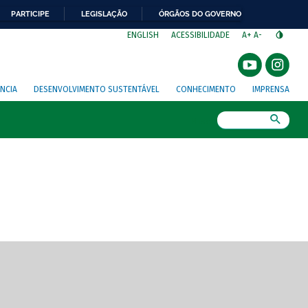
PARTICIPE
LEGISLAÇÃO
ÓRGÃOS DO GOVERNO
⁣
ENGLISH
ACESSIBILIDADE
A+
A-
NCIA
DESENVOLVIMENTO SUSTENTÁVEL
CONHECIMENTO
IMPRENSA
Busca
gem de tela