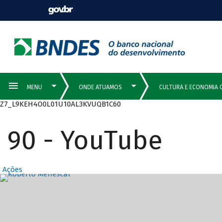
Z7_L9KEH4O0L01U10AL3KVUQB1C60
90 - YouTube
Ações
Destaques Prin