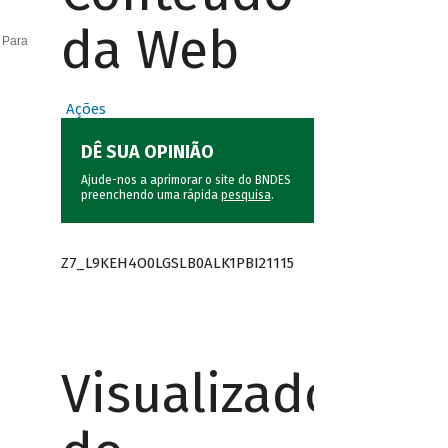
da Web
 Para
Ações
DÊ SUA OPINIÃO
Ajude-nos a aprimorar o site do BNDES
preenchendo uma rápida
pesquisa
.
Z7_L9KEH4O0LGSLB0ALK1PBI21115
Visualizador