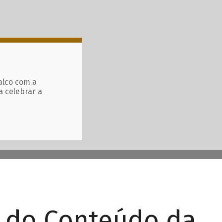
alco com a
a celebrar a
r do Conteúdo da