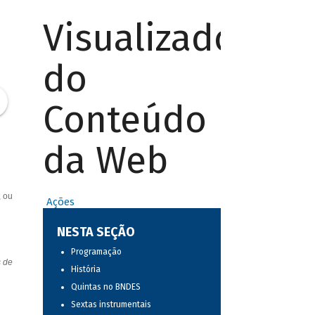
Visualizador
do
Conteúdo
da Web
, ou
Ações
NESTA SEÇÃO
Programação
s de
História
Quintas no BNDES
Sextas instrumentais