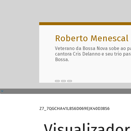
Roberto Menescal
Veterano da Bossa Nova sobe ao p
cantora Cris Delanno e seu trio par
Bossa.
Z7_7QGCHA41L8S6D069EJK40D38S6
Visualizado