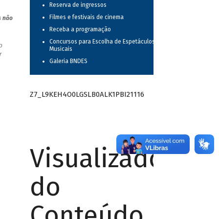
Reserva de ingressos
Filmes e festivais de cinema
s não
Receba a programação
Concursos para Escolha de Espetáculos
o
Musicais
r
Galeria BNDES
Z7_L9KEH4O0LGSLB0ALK1PBI21116
Visualizador
do
Conteúdo