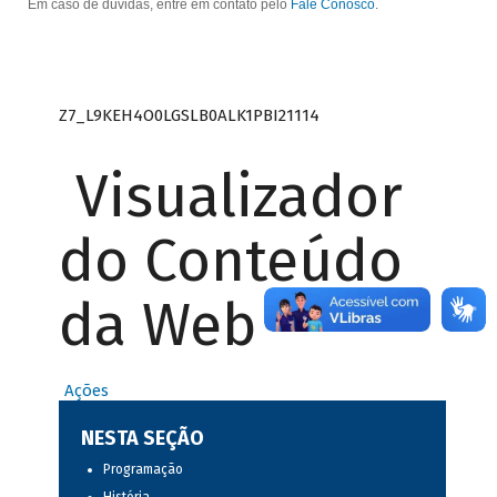
Em caso de dúvidas, entre em contato pelo
Fale Conosco
.
Z7_L9KEH4O0LGSLB0ALK1PBI21114
Visualizador
do Conteúdo
da Web
Ações
NESTA SEÇÃO
Programação