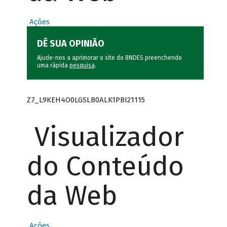
Ações
DÊ SUA OPINIÃO
Ajude-nos a aprimorar o site do BNDES preenchendo
uma rápida
pesquisa
.
Z7_L9KEH4O0LGSLB0ALK1PBI21115
Visualizador
do Conteúdo
da Web
Ações