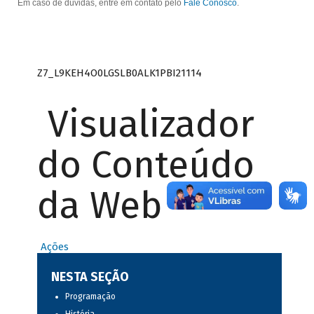
Em caso de dúvidas, entre em contato pelo
Fale Conosco
.
Z7_L9KEH4O0LGSLB0ALK1PBI21114
Visualizador
do Conteúdo
da Web
Ações
NESTA SEÇÃO
Programação