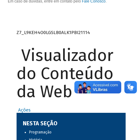
Em caso de dúvidas, entre em contato pelo
Fale Conosco
.
Z7_L9KEH4O0LGSLB0ALK1PBI21114
Visualizador
do Conteúdo
da Web
Ações
NESTA SEÇÃO
Programação