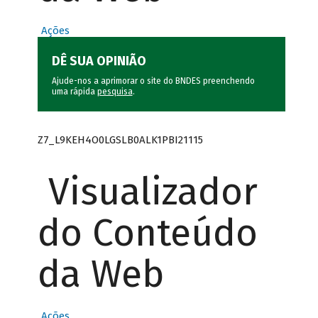
Ações
DÊ SUA OPINIÃO
Ajude-nos a aprimorar o site do BNDES preenchendo
uma rápida
pesquisa
.
Z7_L9KEH4O0LGSLB0ALK1PBI21115
Visualizador
do Conteúdo
da Web
Ações