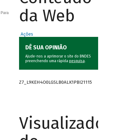
da Web
 Para
Ações
DÊ SUA OPINIÃO
Ajude-nos a aprimorar o site do BNDES
preenchendo uma rápida
pesquisa
.
Z7_L9KEH4O0LGSLB0ALK1PBI21115
Visualizador