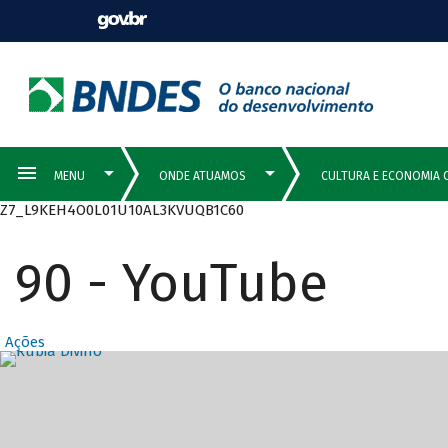
Z7_L9KEH4O0L01U10AL3KVUQB1C60
90 - YouTube
Ações
Destaques Prin