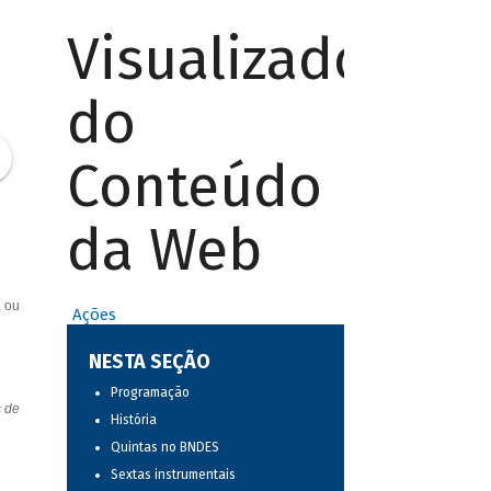
Visualizador
do
Conteúdo
da Web
, ou
Ações
NESTA SEÇÃO
Programação
s de
História
Quintas no BNDES
Sextas instrumentais