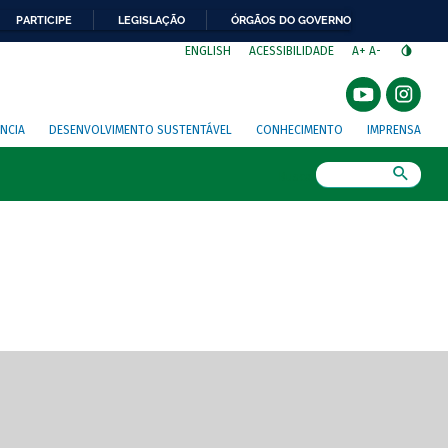
PARTICIPE
LEGISLAÇÃO
ÓRGÃOS DO GOVERNO
⁣
ENGLISH
ACESSIBILIDADE
A+
A-
NCIA
DESENVOLVIMENTO SUSTENTÁVEL
CONHECIMENTO
IMPRENSA
Busca
gem de tela