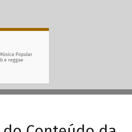
 Música Popular
ub e reggae
r do Conteúdo da