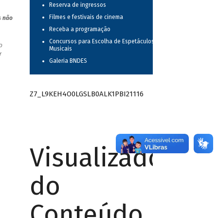
Reserva de ingressos
Filmes e festivais de cinema
s não
Receba a programação
Concursos para Escolha de Espetáculos
o
Musicais
r
Galeria BNDES
Z7_L9KEH4O0LGSLB0ALK1PBI21116
Visualizador
do
Conteúdo