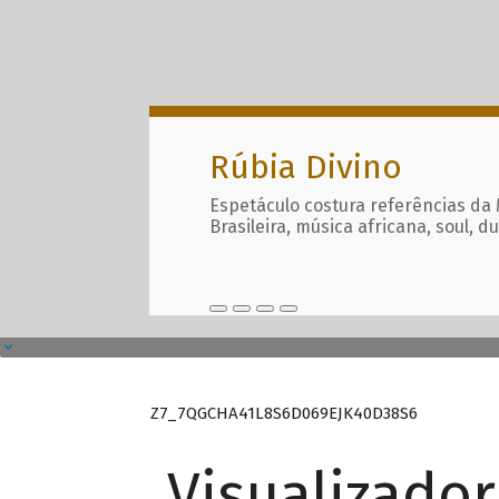
Rúbia Divino
Espetáculo costura referências da
Brasileira, música africana, soul, d
Z7_7QGCHA41L8S6D069EJK40D38S6
Visualizado