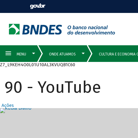
Z7_L9KEH4O0L01U10AL3KVUQB1C60
90 - YouTube
Ações
Destaques Prin