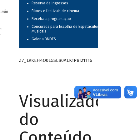
Reserva de ingressos
Filmes e festivais de cinema
s não
Receba a programação
Concursos para Escolha de Espetáculos
o
Musicais
r
Galeria BNDES
Z7_L9KEH4O0LGSLB0ALK1PBI21116
Visualizador
do
Conteúdo