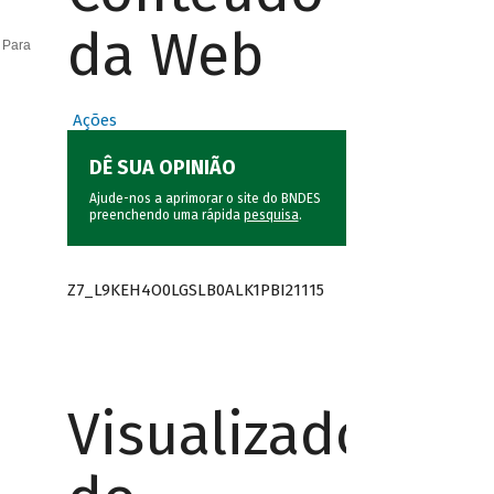
da Web
 Para
Ações
DÊ SUA OPINIÃO
Ajude-nos a aprimorar o site do BNDES
preenchendo uma rápida
pesquisa
.
Z7_L9KEH4O0LGSLB0ALK1PBI21115
Visualizador