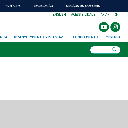
PARTICIPE
LEGISLAÇÃO
ÓRGÃOS DO GOVERNO
⁣
ENGLISH
ACESSIBILIDADE
A+
A-
NCIA
DESENVOLVIMENTO SUSTENTÁVEL
CONHECIMENTO
IMPRENSA
Busca
gem de tela