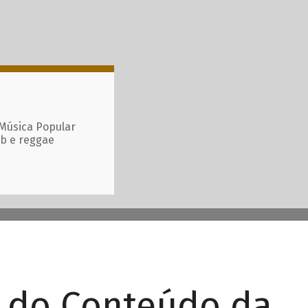
 Música Popular
ub e reggae
r do Conteúdo da