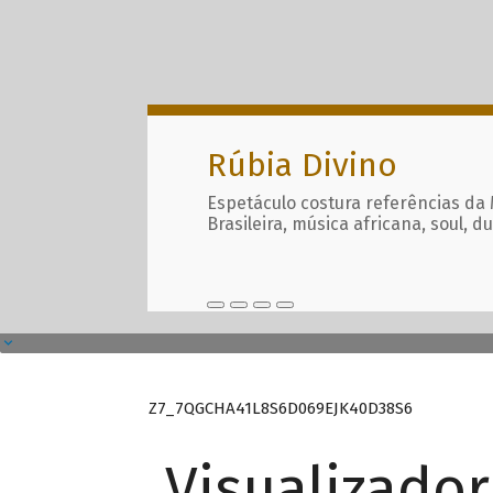
Rúbia Divino
Espetáculo costura referências da
Brasileira, música africana, soul, d
Z7_7QGCHA41L8S6D069EJK40D38S6
Visualizado