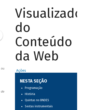
Visualizador
do
Conteúdo
da Web
, ou
Ações
NESTA SEÇÃO
Programação
s de
História
Quintas no BNDES
Sextas instrumentais