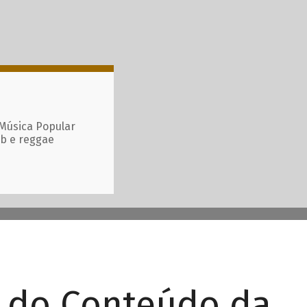
 Música Popular
ub e reggae
r do Conteúdo da