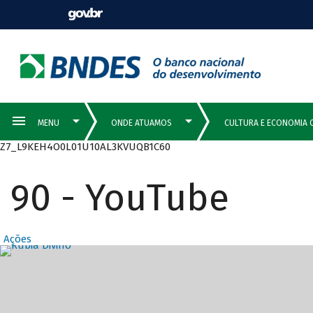
Z7_L9KEH4O0L01U10AL3KVUQB1C60
90 - YouTube
Ações
Destaques Prin