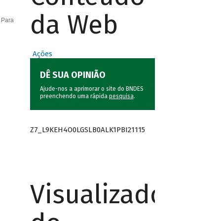
da Web
 Para
Ações
DÊ SUA OPINIÃO
Ajude-nos a aprimorar o site do BNDES
preenchendo uma rápida
pesquisa
.
Z7_L9KEH4O0LGSLB0ALK1PBI21115
Visualizador