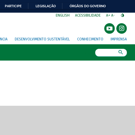
PARTICIPE
LEGISLAÇÃO
ÓRGÃOS DO GOVERNO
⁣
ENGLISH
ACESSIBILIDADE
A+
A-
NCIA
DESENVOLVIMENTO SUSTENTÁVEL
CONHECIMENTO
IMPRENSA
Busca
gem de tela