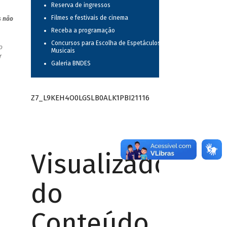
Reserva de ingressos
Filmes e festivais de cinema
s não
Receba a programação
Concursos para Escolha de Espetáculos
o
Musicais
r
Galeria BNDES
Z7_L9KEH4O0LGSLB0ALK1PBI21116
Visualizador
do
Conteúdo