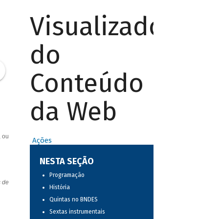
Visualizador
do
Conteúdo
da Web
, ou
Ações
NESTA SEÇÃO
Programação
s de
História
Quintas no BNDES
Sextas instrumentais