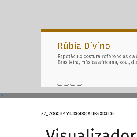
Rúbia Divino
Espetáculo costura referências da
Brasileira, música africana, soul, d
Z7_7QGCHA41L8S6D069EJK40D38S6
Visualizado